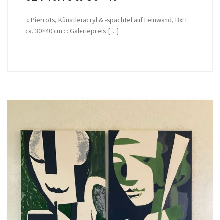
.:. Pierrots, Künstleracryl & -spachtel auf Leinwand, BxH
ca. 30×40 cm :.: Galeriepreis […]