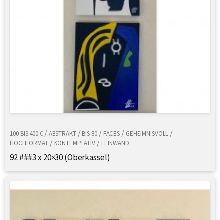
/
/
/
/
/
100 BIS 400 €
ABSTRAKT
BIS 80
FACES
GEHEIMNISVOLL
/
/
HOCHFORMAT
KONTEMPLATIV
LEINWAND
92 ###3 x 20×30 (Oberkassel)