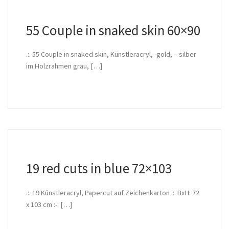
55 Couple in snaked skin 60×90
.:. 55 Couple in snaked skin, Künstleracryl, -gold, – silber
im Holzrahmen grau, […]
19 red cuts in blue 72×103
.:. 19 Künstleracryl, Papercut auf Zeichenkarton .:. BxH: 72
x 103 cm :-: […]