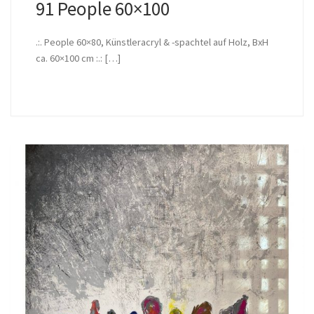
91 People 60×100
.:. People 60×80, Künstleracryl & -spachtel auf Holz, BxH
ca. 60×100 cm :.: […]