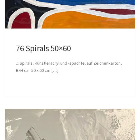
76 Spirals 50×60
.:. Spirals, Künstleracryl und -spachtel auf Zeichenkarton,
BxH ca.: 50 x 60 cm […]