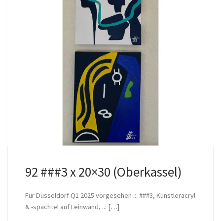
92 ###3 x 20×30 (Oberkassel)
Für Düsseldorf Q1 2025 vorgesehen .:. ###3, Künstleracryl
& -spachtel auf Leinwand, ..: […]