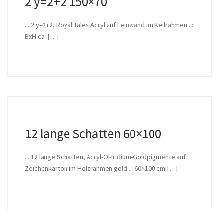
2 y=2+2 150×70
.:. 2 y=2+2, Royal Tales Acryl auf Leinwand im Keilrahmen ..:
BxH ca. […]
12 lange Schatten 60×100
.:. 12 lange Schatten, Acryl-Öl-Iridium-Goldpigmente auf
Zeichenkarton im Holzrahmen gold ..: 60×100 cm […]