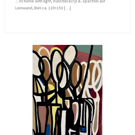
.:. At home with light, Künstleracryl & -spachtel auf
Leinwand, BxH ca. 120×150 […]