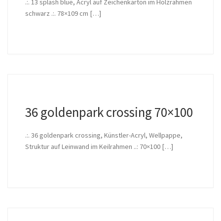
.:. 13 splash blue, Acryl auf Zeichenkarton im Holzrahmen
schwarz .:. 78×109 cm […]
36 goldenpark crossing 70×100
.:. 36 goldenpark crossing, Künstler-Acryl, Wellpappe,
Struktur auf Leinwand im Keilrahmen ..: 70×100 […]