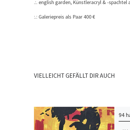
.:. english garden, Künstleracryl & -spachte
:.: Galeriepreis als Paar 400 €
VIELLEICHT GEFÄLLT DIR AUCH
94 ha