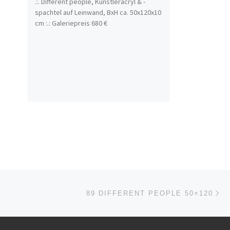
.:. Different people, Künstleracryl & -
spachtel auf Leinwand, BxH ca. 50x120x10
cm :.: Galeriepreis 680 €
Nä
ISTE
89 DIFFERENT PEOPLE 50×120