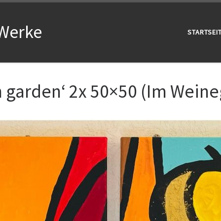
-Werke
STARTSEI
h garden‘ 2x 50×50 (Im Wein