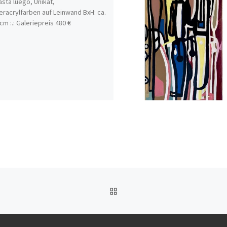
hasta luego, Unikat,
eracrylfarben auf Leinwand BxH: ca.
cm :.: Galeriepreis 480 €
ZURÜCK ZUR BEITRAGSL