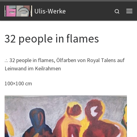
Zum Inhalt springen
Ulis-Werke
Search
Me
32 people in flames
.:. 32 people in flames, Ölfarben von Royal Talens auf
Leinwand im Keilrahmen
100×100 cm